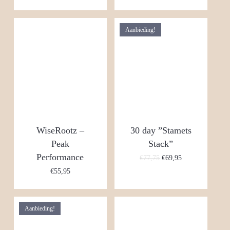
Aanbieding!
WiseRootz –
30 day ”Stamets
Peak
Stack”
Performance
Oorspronkelijke
Huidige
€
77,75
€
69,95
prijs
prijs
€
55,95
was:
is:
€77,75.
€69,95.
Aanbieding!