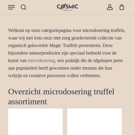
Skip
Menu
to
search
account
Cart
Close
Cart
main
content
Welkom op onze categoriepagina voor microdosering truffels,
waar wij met trots onze met zorg geselecteerde collectie van
organisch gekweekte Magic Truffels presenteren. Deze
bijzondere natuurproducten zijn speciaal bedoeld voor de
kunst van
microdosering
, een praktijk die de afgelopen jaren
aan populariteit heeft gewonnen onder mensen die hun
welzijn en creatieve processen willen verbeteren.
Overzicht microdosering truffel
assortiment