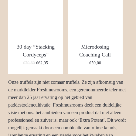
30 day ”Stacking
Microdosing
Cordyceps”
Coaching Call
Oorspronkelijke
Huidige
€
70,80
€
62,95
€
59,00
prijs
prijs
was:
is:
€70,80.
€62,95.
Onze truffels zijn niet zomaar truffels. Ze zijn afkomstig van
de marktleider Freshmusrooms, een gerenommeerde teler met
meer dan 25 jaar ervaring op het gebied van
paddestoelencultivatie. Freshmusrooms deelt een duidelijke
visie met ons: het aanbieden van een product dat niet alleen
professioneel en zuiver is, maar ook ‘Extra Potent’. Dit wordt
mogelijk gemaakt door een combinatie van ruime kennis,
jarenlange ervaring en een passie voor het kweken van