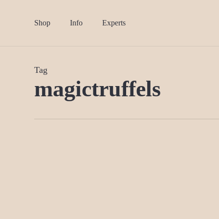
Skip
to
Shop
Info
Experts
main
content
Tag
magictruffels
Magic Tr