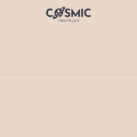
Cart
uffels
Microdosing